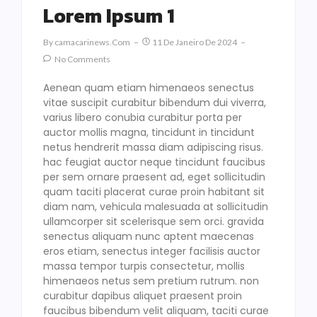
Lorem Ipsum 1
By
Camacarinews.com
11 De Janeiro De 2024
No Comments
Aenean quam etiam himenaeos senectus
vitae suscipit curabitur bibendum dui viverra,
varius libero conubia curabitur porta per
auctor mollis magna, tincidunt in tincidunt
netus hendrerit massa diam adipiscing risus.
hac feugiat auctor neque tincidunt faucibus
per sem ornare praesent ad, eget sollicitudin
quam taciti placerat curae proin habitant sit
diam nam, vehicula malesuada at sollicitudin
ullamcorper sit scelerisque sem orci. gravida
senectus aliquam nunc aptent maecenas
eros etiam, senectus integer facilisis auctor
massa tempor turpis consectetur, mollis
himenaeos netus sem pretium rutrum. non
curabitur dapibus aliquet praesent proin
faucibus bibendum velit aliquam, taciti curae