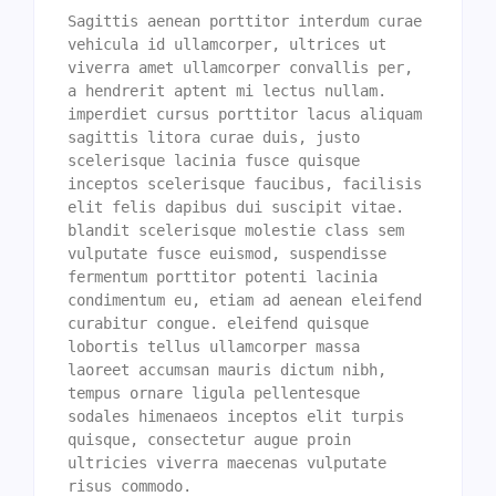
Sagittis aenean porttitor interdum curae 
vehicula id ullamcorper, ultrices ut 
viverra amet ullamcorper convallis per, 
a hendrerit aptent mi lectus nullam. 
imperdiet cursus porttitor lacus aliquam 
sagittis litora curae duis, justo 
scelerisque lacinia fusce quisque 
inceptos scelerisque faucibus, facilisis 
elit felis dapibus dui suscipit vitae. 
blandit scelerisque molestie class sem 
vulputate fusce euismod, suspendisse 
fermentum porttitor potenti lacinia 
condimentum eu, etiam ad aenean eleifend 
curabitur congue. eleifend quisque 
lobortis tellus ullamcorper massa 
laoreet accumsan mauris dictum nibh, 
tempus ornare ligula pellentesque 
sodales himenaeos inceptos elit turpis 
quisque, consectetur augue proin 
ultricies viverra maecenas vulputate 
risus commodo. 
