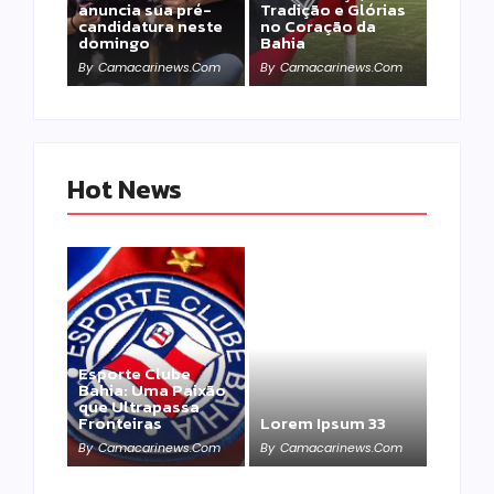
anuncia sua pré-
Tradição e Glórias
candidatura neste
no Coração da
domingo
Bahia
By
Camacarinews.com
By
Camacarinews.com
Hot News
Esporte Clube
Bahia: Uma Paixão
que Ultrapassa
Fronteiras
Lorem Ipsum 33
By
Camacarinews.com
By
Camacarinews.com