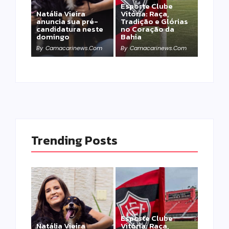
Esporte Clube
Natália Vieira
Vitória: Raça,
anuncia sua pré-
Tradição e Glórias
candidatura neste
no Coração da
domingo
Bahia
By
Camacarinews.com
By
Camacarinews.com
Trending Posts
Esporte Clube
Natália Vieira
Vitória: Raça,