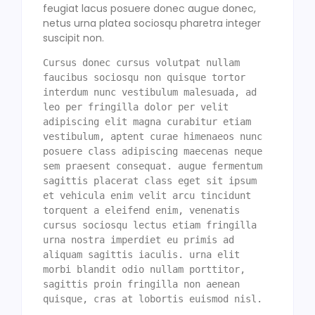
feugiat lacus posuere donec augue donec,
netus urna platea sociosqu pharetra integer
suscipit non.
Cursus donec cursus volutpat nullam 
faucibus sociosqu non quisque tortor 
interdum nunc vestibulum malesuada, ad 
leo per fringilla dolor per velit 
adipiscing elit magna curabitur etiam 
vestibulum, aptent curae himenaeos nunc 
posuere class adipiscing maecenas neque 
sem praesent consequat. augue fermentum 
sagittis placerat class eget sit ipsum 
et vehicula enim velit arcu tincidunt 
torquent a eleifend enim, venenatis 
cursus sociosqu lectus etiam fringilla 
urna nostra imperdiet eu primis ad 
aliquam sagittis iaculis. urna elit 
morbi blandit odio nullam porttitor, 
sagittis proin fringilla non aenean 
quisque, cras at lobortis euismod nisl. 
