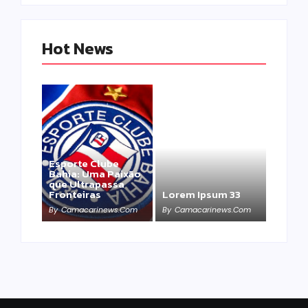
Hot News
Esporte Clube
Bahia: Uma Paixão
que Ultrapassa
Fronteiras
Lorem Ipsum 33
By
Camacarinews.com
By
Camacarinews.com