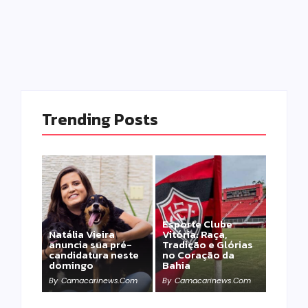
Trending Posts
Esporte Clube
Natália Vieira
Vitória: Raça,
anuncia sua pré-
Tradição e Glórias
candidatura neste
no Coração da
domingo
Bahia
By
Camacarinews.com
By
Camacarinews.com