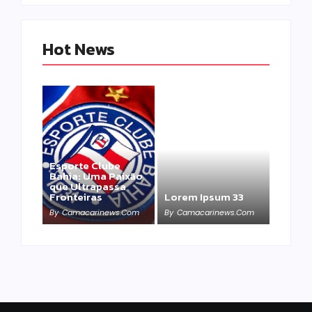
Hot News
Esporte Clube
Bahia: Uma Paixão
que Ultrapassa
Fronteiras
Lorem Ipsum 33
By
Camacarinews.com
By
Camacarinews.com