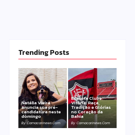
Trending Posts
Esporte Clube
Natália Vieira
Vitória: Raça,
anuncia sua pré-
Tradição e Glórias
candidatura neste
no Coração da
domingo
Bahia
By
Camacarinews.com
By
Camacarinews.com